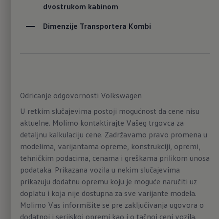
dvostrukom kabinom
Dimenzije Transportera Kombi
5 godina garancije
Prilikom kupovine novog transportera
dobijate standardnu garanciju koja je
produžena za 3 godine nakon
dvogodišnje garancije proizvođača, uz
Odricanje odgovornosti Volkswagen
maksimalnu
ukupnu pređenu distancu
U retkim slučajevima postoji mogućnost da cene nisu
od 150.000 km
(zavisno od toga šta pre
aktuelne. Molimo kontaktirajte Vašeg trgovca za
nastupi)
.
1
detaljnu kalkulaciju cene. Zadržavamo pravo promena u
Više o produženoj garanciji
modelima, varijantama opreme, konstrukciji, opremi,
tehničkim podacima, cenama i greškama prilikom unosa
podataka. Prikazana vozila u nekim slučajevima
prikazuju dodatnu opremu koju je moguće naručiti uz
doplatu i koja nije dostupna za sve varijante modela.
Molimo Vas informišite se pre zaključivanja ugovora o
dodatnoj i serijskoj opremi kao i o tačnoj ceni vozila.