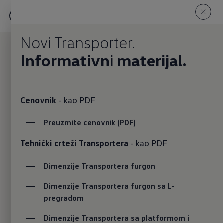
Novi Transporter
Privredna vozila
Novi Transporter.
Već kod vašeg Volkswagen partnera.
Informativni materijal.
Cenovnik
- kao PDF
Preuzmite cenovnik (PDF)
Snaga motora (kW)
Snaga motora (KS)
Tehnički crteži Transportera
- kao PDF
81 - 110
kW
110 - 150
KS
Dimenzije Transportera furgon
Informativni materijal
Dimenzije Transportera furgon sa L-
pregradom
Dimenzije Transportera sa platformom i 