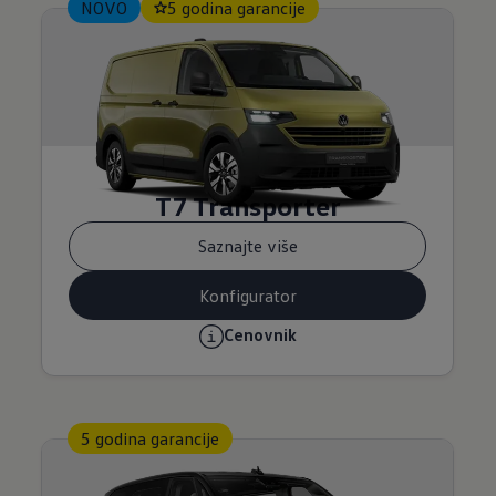
NOVO
5 godina garancije
T7 Transporter
Saznajte više
Konfigurator
Cenovnik
5 godina garancije