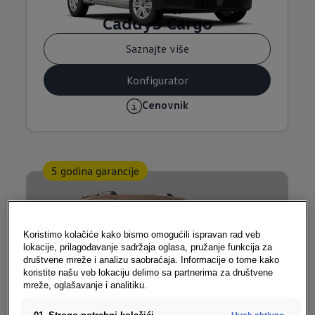
Caddy5 Cargo
Saznajte više
Konfigurator
Cenovnik
5 godina garancije
Koristimo kolačiće kako bismo omogućili ispravan rad veb
lokacije, prilagođavanje sadržaja oglasa, pružanje funkcija za
društvene mreže i analizu saobraćaja. Informacije o tome kako
koristite našu veb lokaciju delimo sa partnerima za društvene
mreže, oglašavanje i analitiku.
Caddy Kombi