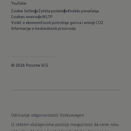
YouTube
Cookie Settings
Zaštita podataka
Kodeks ponašanja
Cookies smernice
WLTP
Vodič o ekonomičnosti potrošnje goriva i emisiji CO2
Informacije o bezbednosti proizvoda
© 2026 Porsche SCG
Odricanje odgovornosti Volkswagen
U retkim slučajevima postoji mogućnost da cene nisu