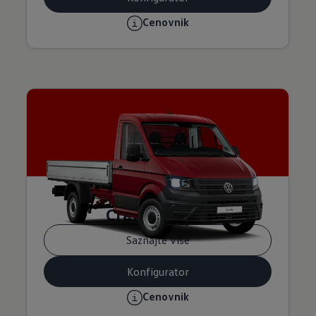
Cenovnik
Crafter šasija
Saznajte više
Konfigurator
Cenovnik