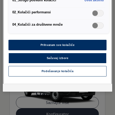
01_Strogo potrebni kolačići
Uvek aktivno
Saznajte više
02_Kolačići performansi
Konfigurator
Cenovnik
04_Kolačići za društvene mreže
Prihvatam sve kolačiće
Sačuvaj izbore
Podešavanje kolačića
Crafter Furgon
Saznajte više
Konfigurator