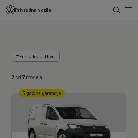
Privredna vozila
Prikazati više filtera
7
od
7
modela
5 godina garancije