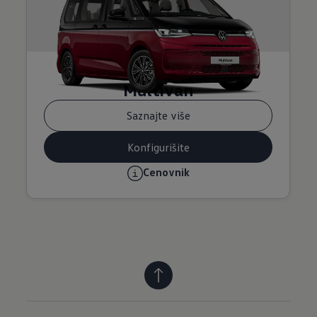
Multivan
Saznajte više
Konfigurišite
Cenovnik