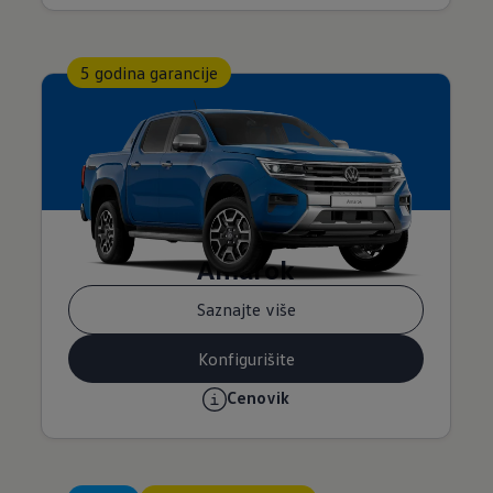
5 godina garancije
Amarok
Saznajte više
Konfigurišite
Cenovik