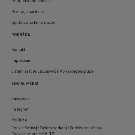
Popravka i održavanje
Pretraga partnera
Uputstvo za hitne službe
PODRŠKA
Kontakt
Impressum
Sistem zaštite uzbunjivača Volkswagen grupe
SOCIAL MEDIA
Facebook
Instagram
YouTube
Cookie Settings
Zaštita podataka
Kodeks ponašanja
Cookies smernice
WLTP