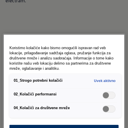
electram.
Koristimo kolačiće kako bismo omogućili ispravan rad veb
lokacije, prilagođavanje sadržaja oglasa, pružanje funkcija za
Volkswagen Originalni
društvene mreže i analizu saobraćaja. Informacije o tome kako
koristite našu veb lokaciju delimo sa partnerima za društvene
zupčasti kaiš
mreže, oglašavanje i analitiku.
01_Strogo potrebni kolačići
Uvek aktivno
Zupčasti kaiševi su potrošni delovi. Oni se
prilikom svakog inspekcijskog servisa
02_Kolačići performansi
proveravaju vizuelno i menjaju u redovnim
intervalima od 60.000 do 360.000 km. S obzirom
04_Kolačići za društvene mreže
na to da je zupčasti kaiš izložen ogromnom
opterećenju, ne bi trebalo štedeti na pogrešnom