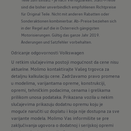
sind die bisher unverbindlich empfohlenen Richtpreise 
für Original Teile. Nicht mit anderen Rabatten oder 
Sonderaktionen kombinierbar. Ab-Preise beziehen sich 
in der Regel auf die in Österreich gängigsten 
Motorisierungen. Gültig das ganze Jahr 2019. 
Änderungen und Satzfehler vorbehalten.
Odricanje odgovornosti Volkswagen
U retkim slučajevima postoji mogućnost da cene nisu
aktuelne. Molimo kontaktirajte Vašeg trgovca za
detaljnu kalkulaciju cene. Zadržavamo pravo promena
u modelima, varijantama opreme, konstrukciji,
opremi, tehničkim podacima, cenama i greškama
prilikom unosa podataka. Prikazana vozila u nekim
slučajevima prikazuju dodatnu opremu koju je
moguće naručiti uz doplatu i koja nije dostupna za sve
varijante modela. Molimo Vas informišite se pre
zaključivanja ugovora o dodatnoj i serijskoj opremi