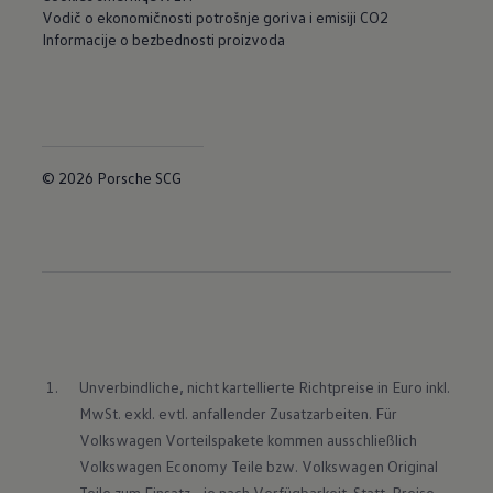
Vodič o ekonomičnosti potrošnje goriva i emisiji CO2
Informacije o bezbednosti proizvoda
© 2026 Porsche SCG
Unverbindliche, nicht kartellierte Richtpreise in Euro inkl. 
MwSt. exkl. evtl. anfallender Zusatzarbeiten. Für 
Volkswagen Vorteilspakete kommen ausschließlich 
Volkswagen Economy Teile bzw. Volkswagen Original 
Teile zum Einsatz - je nach Verfügbarkeit. Statt-Preise 