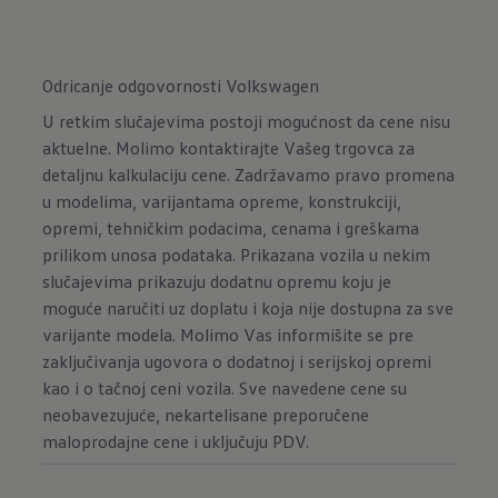
Odricanje odgovornosti Volkswagen
U retkim slučajevima postoji mogućnost da cene nisu
aktuelne. Molimo kontaktirajte Vašeg trgovca za
detaljnu kalkulaciju cene. Zadržavamo pravo promena
u modelima, varijantama opreme, konstrukciji,
opremi, tehničkim podacima, cenama i greškama
prilikom unosa podataka. Prikazana vozila u nekim
slučajevima prikazuju dodatnu opremu koju je
moguće naručiti uz doplatu i koja nije dostupna za sve
varijante modela. Molimo Vas informišite se pre
zaključivanja ugovora o dodatnoj i serijskoj opremi
kao i o tačnoj ceni vozila. Sve navedene cene su
neobavezujuće, nekartelisane preporučene
maloprodajne cene i uključuju PDV.