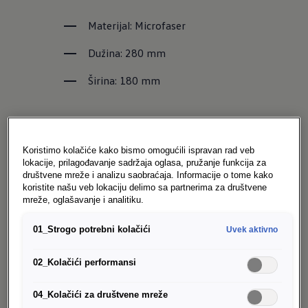
Materijal: Microfaser
Dužina: 280 mm
Širina: 180 mm
Volkswagen Original
gel za
Koristimo kolačiće kako bismo omogućili ispravan rad veb
felnel
lokacije, prilagođavanje sadržaja oglasa, pružanje funkcija za
društvene mreže i analizu saobraćaja. Informacije o tome kako
koristite našu veb lokaciju delimo sa partnerima za društvene
mreže, oglašavanje i analitiku.
Temeljno čišćenje točkova od čelika i 
legura
01_Strogo potrebni kolačići
Uvek aktivno
Uklanja tipično zaprljanje poput prašine 
02_Kolačići performansi
od kočnica i prljavštine nakon kratkog 
vremena natapanja
04_Kolačići za društvene mreže