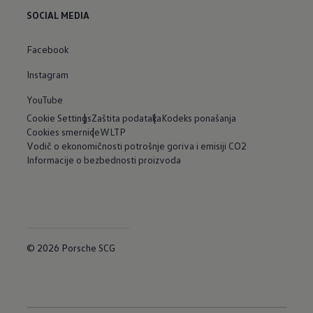
SOCIAL MEDIA
Facebook
Instagram
YouTube
Cookie Settings
Zaštita podataka
Kodeks ponašanja
Cookies smernice
WLTP
Vodič o ekonomičnosti potrošnje goriva i emisiji CO2
Informacije o bezbednosti proizvoda
© 2026 Porsche SCG