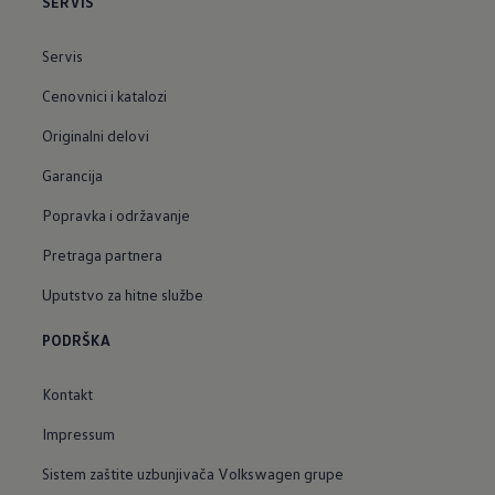
SERVIS
Servis
Cenovnici i katalozi
Originalni delovi
Garancija
Popravka i održavanje
Pretraga partnera
Uputstvo za hitne službe
PODRŠKA
Kontakt
Impressum
Sistem zaštite uzbunjivača Volkswagen grupe