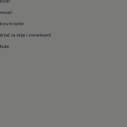
bicikl
nosači
krovni kofer
držač za skije i snowboard
Kuke