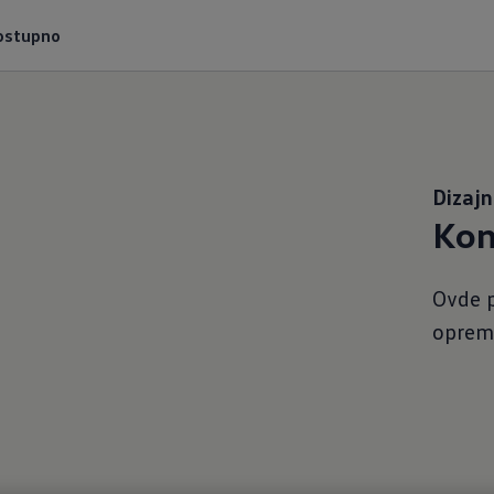
ostupno
Dizajn
Kon
Ovde 
opremu