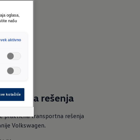
aja oglasa,
stite našu
vek aktivno
i
nsportna rešenja
sve kolačiće
te praktična transportna rešenja
nije Volkswagen.