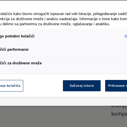
kolačiće kako bismo omogućili ispravan rad veb lokacije, prilagođavanje sadrž
unkcija za društvene mreže i analizu saobraćaja. Informacije o tome kako kori
u delimo sa partnerima za društvene mreže, oglašavanje i analitiku.
yle i
o potrebni kolačići
U
čići performansi
čići za društvene mreže
Nosač
Tra
nje kolačića
Sačuvaj izbore
Prihvatam 
Otkrij
kompa