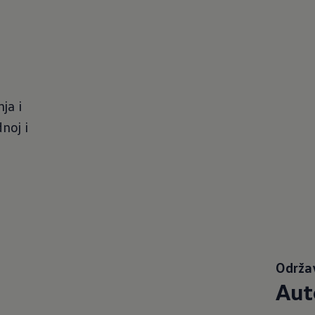
ja i
noj i
Održa
Aut