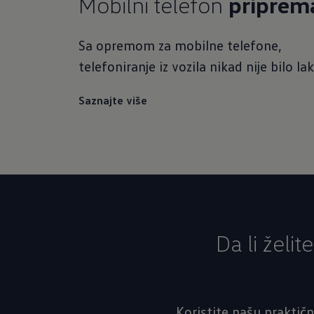
Mobilni telefon
priprem
Sa opremom za mobilne telefone,
telefoniranje iz vozila nikad nije bilo lak
Saznajte više
Da li želi
Koristite našu praktičn