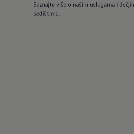
Saznajte više o našim uslugama i dečji
sedištima.