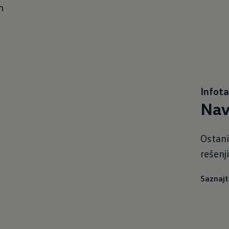
m
Infot
Nav
Ostani
rešenj
Saznajt