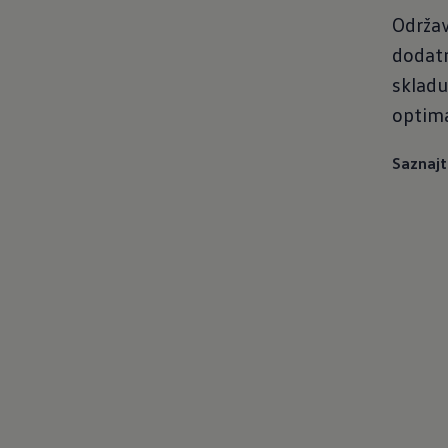
Održav
dodatn
sklad
optima
Saznajt