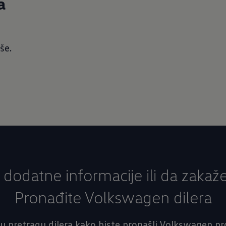
a
še.
te dodatne informacije ili da zakaž
Pronađite Volkswagen dilera
u pretragu dilera kako biste pronašli Volkswagen prod