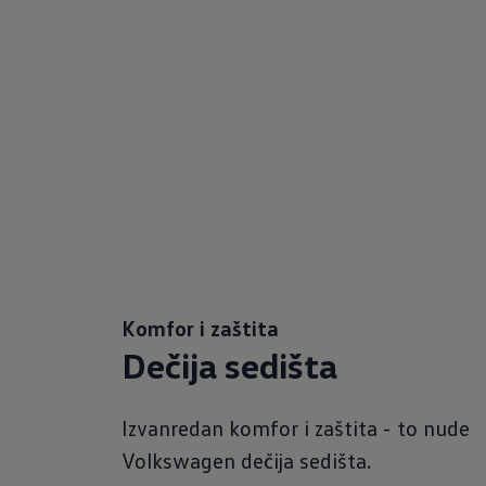
Komfor i zaštita
Dečija sedišta
Izvanredan komfor i zaštita - to nude
Volkswagen dečija sedišta.