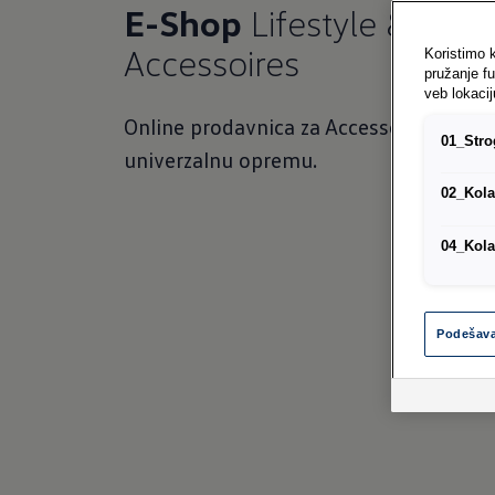
E-Shop
Lifestyle &
Accessoires
Koristimo 
pružanje f
veb lokacij
Online prodavnica za Accessoires, Lifest
01_Strog
univerzalnu opremu.
02_Kola
04_Kola
Podešava