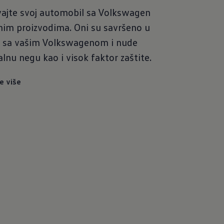
ajte svoj automobil sa Volkswagen
im proizvodima. Oni su savršeno u
u sa vašim Volkswagenom i nude
lnu negu kao i visok faktor zaštite.
e više