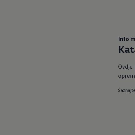
Info m
Kat
Ovdje 
opremu
Saznajte