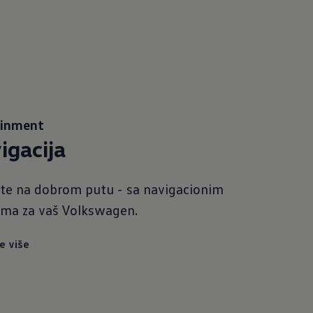
ainment
igacija
te na dobrom putu - sa navigacionim
ima za vaš Volkswagen.
e više