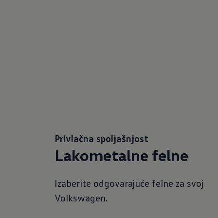
Privlačna spoljašnjost
Lakometalne felne
Izaberite odgovarajuće felne za svoj
Volkswagen.