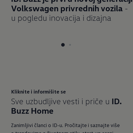
Volkswagen privrednih vozila
-
u pogledu inovacija i dizajna
Kliknite i informišite se
Sve uzbudljive vesti i priče u
ID.
Buzz Home
Zanimljivi članci o ID-u. Pročitajte i saznajte više
o trendovima o životnom stilu, start-up sceni,