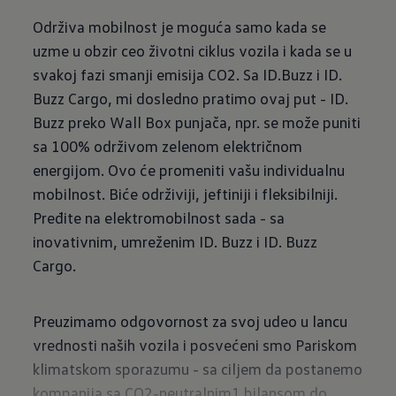
Održiva mobilnost je moguća samo kada se
uzme u obzir ceo životni ciklus vozila i kada se u
svakoj fazi smanji emisija CO2. Sa ID.Buzz i ID.
Buzz Cargo, mi dosledno pratimo ovaj put - ID.
Buzz preko Wall Box punjača, npr. se može puniti
sa 100% održivom zelenom električnom
energijom. Ovo će promeniti vašu individualnu
mobilnost. Biće održiviji, jeftiniji i fleksibilniji.
Pređite na elektromobilnost sada - sa
inovativnim, umreženim ID. Buzz i ID. Buzz
Cargo.
Preuzimamo odgovornost za svoj udeo u lancu
vrednosti naših vozila i posvećeni smo Pariskom
klimatskom sporazumu - sa ciljem da postanemo
kompanija sa CO2-neutralnim1 bilansom do