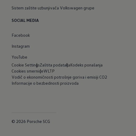
Sistem zaštite uzbunjivača Volkswagen grupe
SOCIAL MEDIA
Facebook
Instagram
YouTube
Cookie Settings
Zaštita podataka
Kodeks ponašanja
Cookies smernice
WLTP
Vodič o ekonomičnosti potrošnje goriva i emisiji CO2
Informacije o bezbednosti proizvoda
© 2026 Porsche SCG