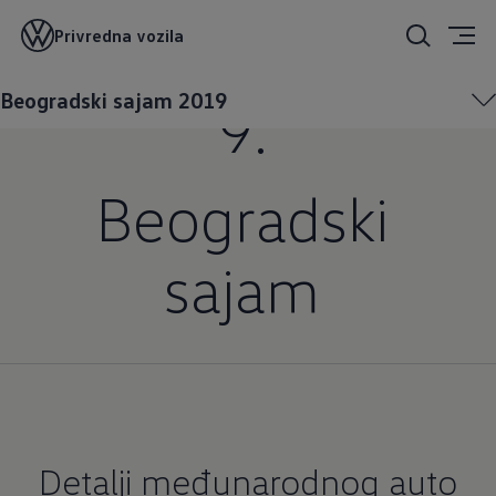
22.3.-31.3.201
Privredna vozila
Beogradski sajam 2019
9.
Beogradski
sajam
Detalji međunarodnog auto