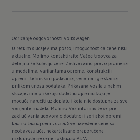
Odricanje odgovornosti Volkswagen
U retkim slučajevima postoji mogućnost da cene nisu
aktuelne. Molimo kontaktirajte Vašeg trgovca za
detaljnu kalkulaciju cene. Zadržavamo pravo promena
u modelima, varijantama opreme, konstrukciji,
opremi, tehničkim podacima, cenama i greškama
prilikom unosa podataka. Prikazana vozila u nekim
slučajevima prikazuju dodatnu opremu koju je
moguće naručiti uz doplatu i koja nije dostupna za sve
varijante modela. Molimo Vas informišite se pre
zaključivanja ugovora o dodatnoj i serijskoj opremi
kao i o tačnoj ceni vozila. Sve navedene cene su
neobavezujuće, nekartelisane preporučene
maloprodajne cene i uključuju PDV.