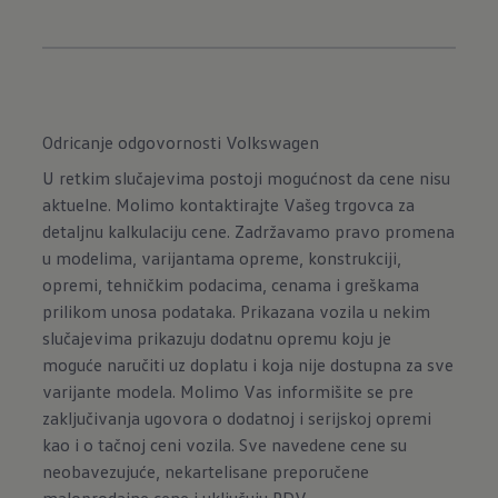
Odricanje odgovornosti Volkswagen
U retkim slučajevima postoji mogućnost da cene nisu
aktuelne. Molimo kontaktirajte Vašeg trgovca za
detaljnu kalkulaciju cene. Zadržavamo pravo promena
u modelima, varijantama opreme, konstrukciji,
opremi, tehničkim podacima, cenama i greškama
prilikom unosa podataka. Prikazana vozila u nekim
slučajevima prikazuju dodatnu opremu koju je
moguće naručiti uz doplatu i koja nije dostupna za sve
varijante modela. Molimo Vas informišite se pre
zaključivanja ugovora o dodatnoj i serijskoj opremi
kao i o tačnoj ceni vozila. Sve navedene cene su
neobavezujuće, nekartelisane preporučene