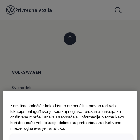
Privredna vozila
VOLKSWAGEN
Svi modeli
Aktuelne ponude
Koristimo kolačiće kako bismo omogućili ispravan rad veb
Novosti
lokacije, prilagođavanje sadržaja oglasa, pružanje funkcija za
društvene mreže i analizu saobraćaja. Informacije o tome kako
Konfigurator novih vozila
koristite našu veb lokaciju delimo sa partnerima za društvene
mreže, oglašavanje i analitiku.
Odmah dostupna nova vozila