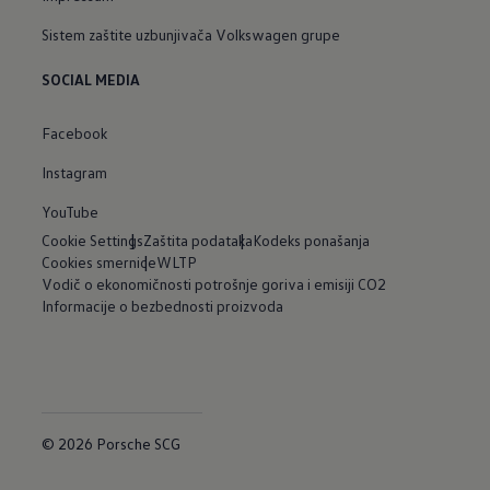
Sistem zaštite uzbunjivača Volkswagen grupe
SOCIAL MEDIA
Facebook
Instagram
YouTube
Cookie Settings
Zaštita podataka
Kodeks ponašanja
Cookies smernice
WLTP
Vodič o ekonomičnosti potrošnje goriva i emisiji CO2
Informacije o bezbednosti proizvoda
© 2026 Porsche SCG