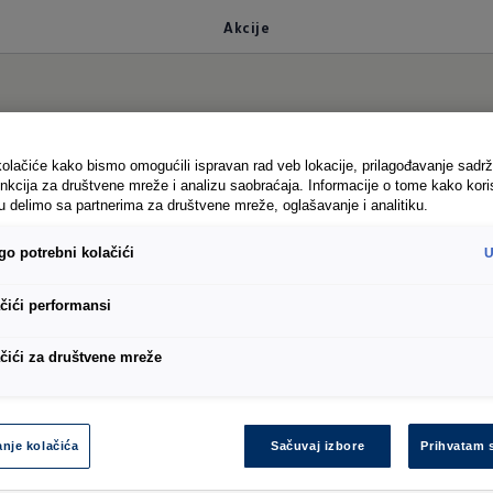
Akcije
kolačiće kako bismo omogućili ispravan rad veb lokacije, prilagođavanje sadrž
unkcija za društvene mreže i analizu saobraćaja. Informacije o tome kako kori
u delimo sa partnerima za društvene mreže, oglašavanje i analitiku.
o potrebni kolačići
U
čići performansi
čići za društvene mreže
nje kolačića
Sačuvaj izbore
Prihvatam 