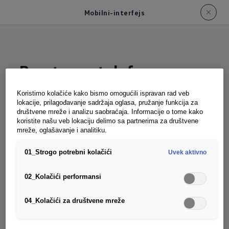
Mobilni-interfejs
Prostor za telefon
Koristimo kolačiće kako bismo omogućili ispravan rad veb
lokacije, prilagođavanje sadržaja oglasa, pružanje funkcija za
Uz opcionalni telefonski interfejs "Comfort" sa
društvene mreže i analizu saobraćaja. Informacije o tome kako
induktivnim punjenjem, pametni telefoni
koristite našu veb lokaciju delimo sa partnerima za društvene
mreže, oglašavanje i analitiku.
smešteni u fioku automatski se povezuju sa
spoljnom antenom, a kompatibilne baterije se
01_Strogo potrebni kolačići
Uvek aktivno
induktivno pune.
02_Kolačići performansi
04_Kolačići za društvene mreže