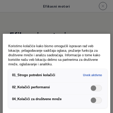
Efikasni motori
Efikasni motori
Koristimo kolačiće kako bismo omogućili ispravan rad veb
lokacije, prilagođavanje sadržaja oglasa, pružanje funkcija za
TSI i TDI motori Caddy Cargo vozila su izuzetno
društvene mreže i analizu saobraćaja. Informacije o tome kako
štedljivi i efikasni. Zahvaljujući intenzivnom
koristite našu veb lokaciju delimo sa partnerima za društvene
mreže, oglašavanje i analitiku.
istraživanju i razvoju, postižu se potrošnje
goriva koje postavljaju standarde i predstavljaju
01_Strogo potrebni kolačići
Uvek aktivno
stalni napredak u razvoju benzinskih i dizel
tehnologija kod Volkswagen komercijalnih
02_Kolačići performansi
vozila.
04_Kolačići za društvene mreže