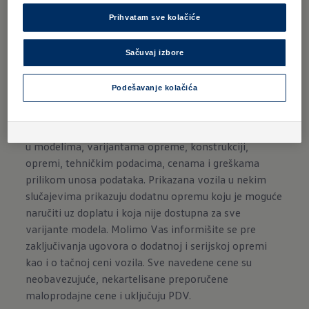
Prihvatam sve kolačiće
Sačuvaj izbore
Odricanje odgovornosti Volkswagen
Podešavanje kolačića
U retkim slučajevima postoji mogućnost da cene nisu
aktuelne. Molimo kontaktirajte Vašeg trgovca za
detaljnu kalkulaciju cene. Zadržavamo pravo promena
u modelima, varijantama opreme, konstrukciji,
opremi, tehničkim podacima, cenama i greškama
prilikom unosa podataka. Prikazana vozila u nekim
slučajevima prikazuju dodatnu opremu koju je moguće
naručiti uz doplatu i koja nije dostupna za sve
varijante modela. Molimo Vas informišite se pre
zaključivanja ugovora o dodatnoj i serijskoj opremi
kao i o tačnoj ceni vozila. Sve navedene cene su
neobavezujuće, nekartelisane preporučene
maloprodajne cene i uključuju PDV.